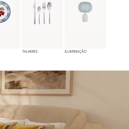
TALHERES
ILUMINAÇÃO
ALMOFADAS