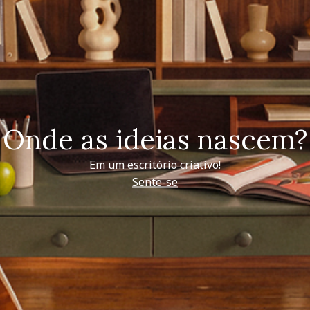
Onde as ideias nascem?
Em um escritório criativo!
Sente-se