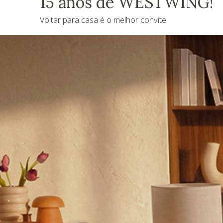
15 anos de WESTWING!
Voltar para casa é o melhor convite