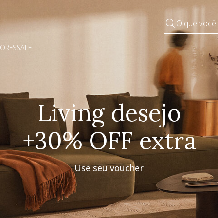
O que você
DORES
SALE
Pequenos rituais
Grandes mudanças
Decorar