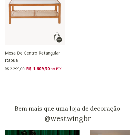
Mesa De Centro Retangular
Itapuã
Preço reduzido de
para
R$ 1.609,30
R$ 2.299,00
no PIX
Bem mais que uma loja de decoração
@westwingbr