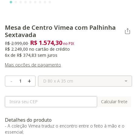
Mesa de Centro Vimea com Palhinha
Sextavada
R$ 1.574,30
Preço reduzido de
para
R$ 2.999,00
no PIX
R$ 2.249,00 no cartão de crédito
6x de R$ 374,83 sem juros
Mais opções de pagamento
Selecione o Tamanho
-
+
Calcular frete
Detalhes do produto
- A coleção Vimea traduz o encontro entre o feito à mão e o
essencial;