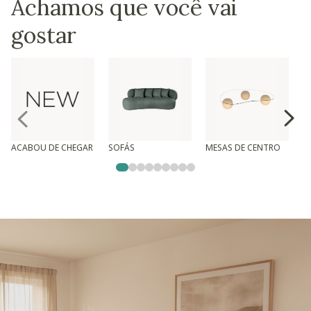
Achamos que você vai
gostar
ACABOU DE CHEGAR
SOFÁS
MESAS DE CENTRO
T