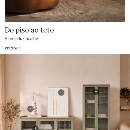
Do piso ao teto
A meia-luz acolhe
Vem ver
+
+
+
+