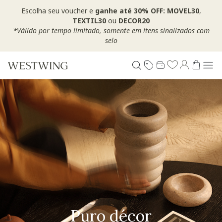
Escolha seu voucher e
ganhe até 30% OFF: MOVEL30
,
TEXTIL30
ou
DECOR20
*Válido por tempo limitado, somente em itens sinalizados com
selo
Puro décor