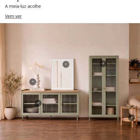
A meia-luz acolhe
Vem ver
+
+
+
+
+