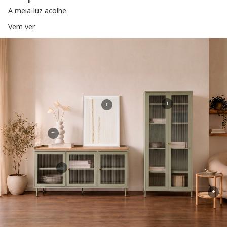
A meia-luz acolhe
Vem ver
+
+
+
+
+