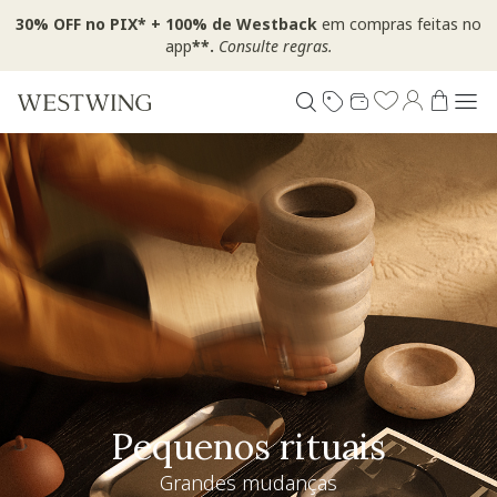
30% OFF no PIX* + 100% de Westback
em compras feitas no
app
**.
Consulte regras.
Pequenos rituais
Grandes mudanças