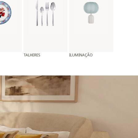
TALHERES
ILUMINAÇÃO
ALMOFADAS