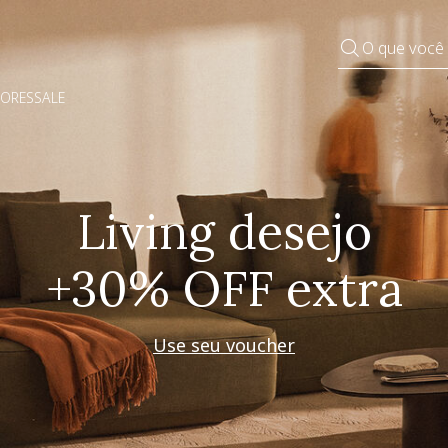
O que você
DORES
SALE
Pequenos rituais
Grandes mudanças
Decorar