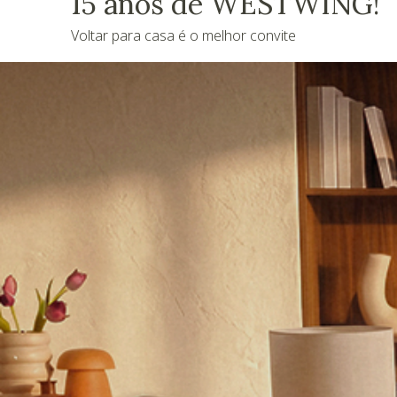
15 anos de WESTWING!
Voltar para casa é o melhor convite