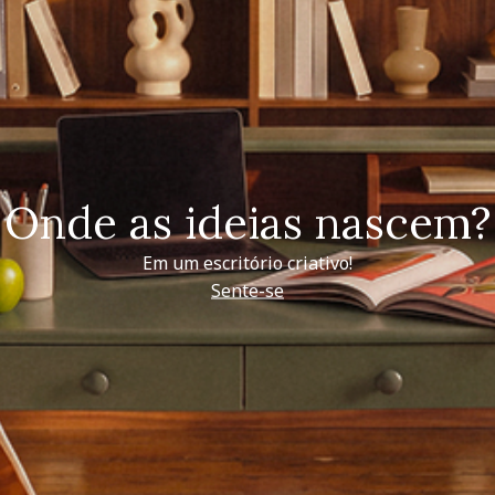
Onde as ideias nascem?
Em um escritório criativo!
Sente-se