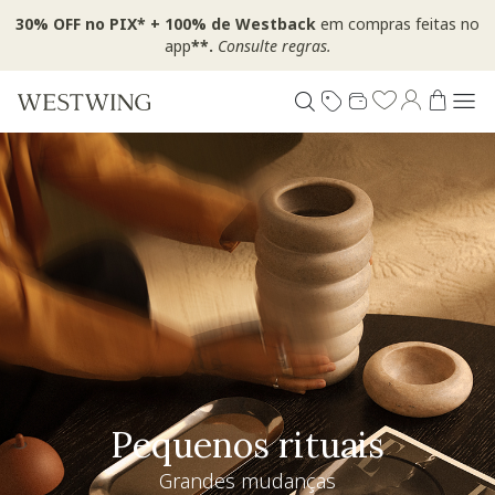
30% OFF no PIX* + 100% de Westback
em compras feitas no
app
**.
Consulte regras.
Pequenos rituais
Grandes mudanças