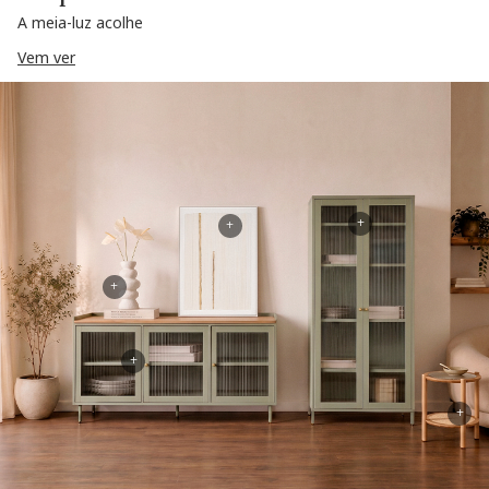
A meia-luz acolhe
Vem ver
+
+
+
+
+