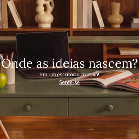
Onde as ideias nascem?
Em um escritório criativo!
Sente-se