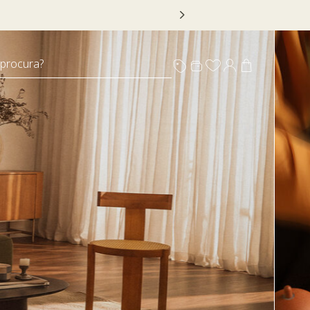
 DECOR20
 procura?