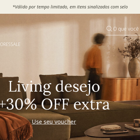
 seu VOUCHER e ganhe até 30% OFF*: use
MOVEL30, TEXTIL30 OU
O que você
DORES
SALE
Pequenos rituais
Grandes mudanças
Decorar