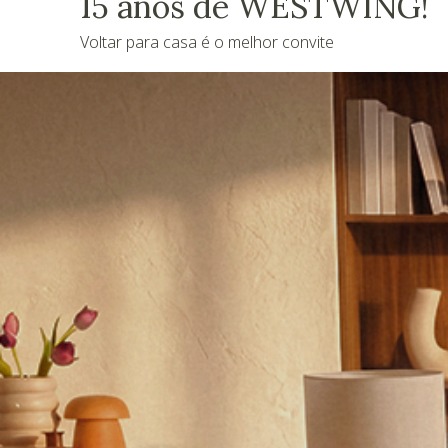
15 anos de WESTWING!
Voltar para casa é o melhor convite