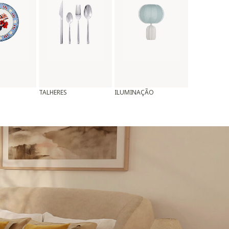
TALHERES
ILUMINAÇÃO
ALMOFADAS