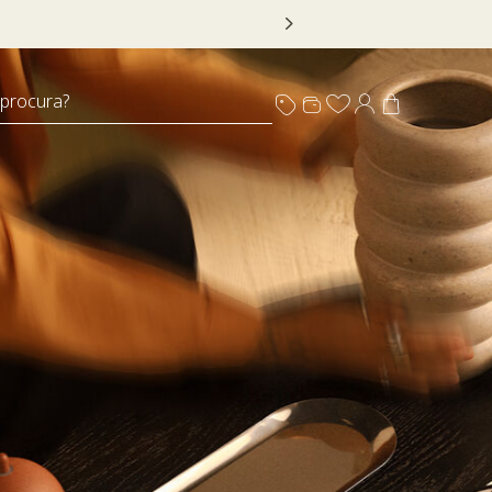
 DECOR20
 procura?