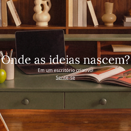
Onde as ideias nascem?
Em um escritório criativo!
Sente-se