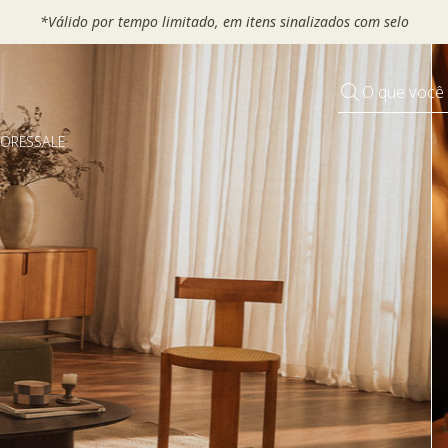
 seu VOUCHER e ganhe até 30% OFF*: use
MOVEL30, TEXTIL30 OU
O que você
DORES
SALE
Pequenos rituais
Grandes mudanças
Decorar