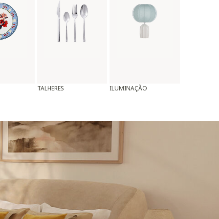
TALHERES
ILUMINAÇÃO
ALMOFADAS