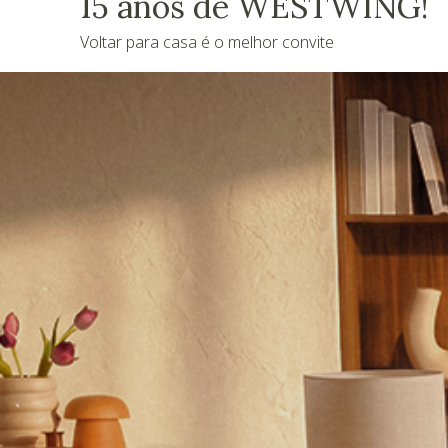
15 anos de WESTWING!
Voltar para casa é o melhor convite