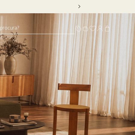
 DECOR20
 procura?