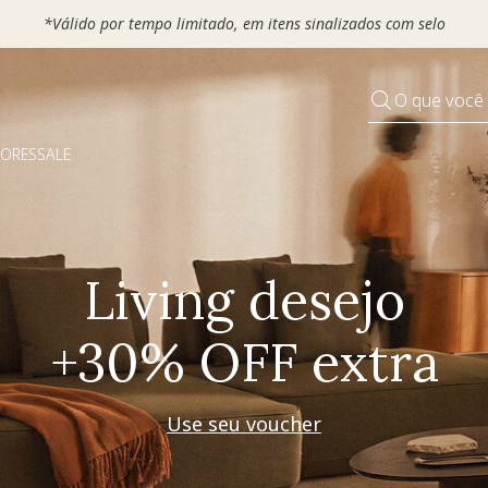
 seu VOUCHER e ganhe até 30% OFF*: use
MOVEL30, TEXTIL30 OU
O que você
DORES
SALE
Pequenos rituais
Grandes mudanças
Decorar