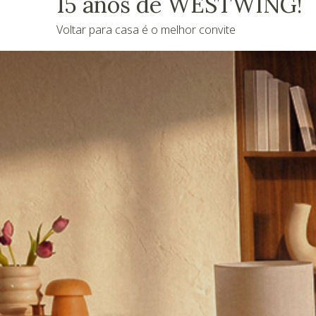
15 anos de WESTWING!
Voltar para casa é o melhor convite