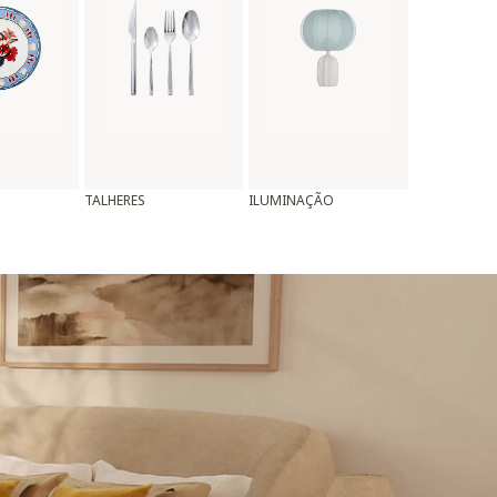
TALHERES
ILUMINAÇÃO
ALMOFADAS