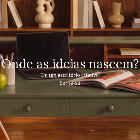
Onde as ideias nascem?
Em um escritório criativo!
Sente-se