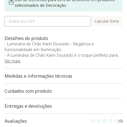
selecionados de Decoração.
Calcular frete
Detalhes do produto
- Luminária de Chão Karin Dourado - Elegância e
Funcionalidade em Iluminação;
- A Luminária de Chão Karin Dourado é o toque perfeito para
transformar seus espaços com luz e estilo. Com seu design
Ver mais
sofisticado e cúpula articulada, ela oferece praticidade e beleza
em um só produto, ideal para compor desde salas de estar
Medidas e informações técnicas
até ambientes mais íntimos;
- Detalhes do produto:
- Voltagem: Bivolt;
Cuidados com produto
- Cúpula articulada para ajuste de luz direcionada;
- Tipo de soquete: E27;
Entregas e devoluções
- Extensão máxima do fio: 150 cm;
- Não acompanha lâmpada;
- Garantia de 180 dias contra defeitos de fabricação;
Avaliações
(0)
0 out of 5 Custo
- Com palavras-chave como 'trilho de iluminação', 'iluminação