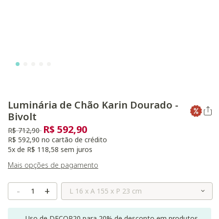
Luminária de Chão Karin Dourado -
Bivolt
R$ 592,90
Preço reduzido de
para
R$ 712,90
R$ 592,90 no cartão de crédito
5x de R$ 118,58 sem juros
Mais opções de pagamento
Selecione o Tamanho
-
+
Uso de DECOR20 para 20% de desconto em produtos