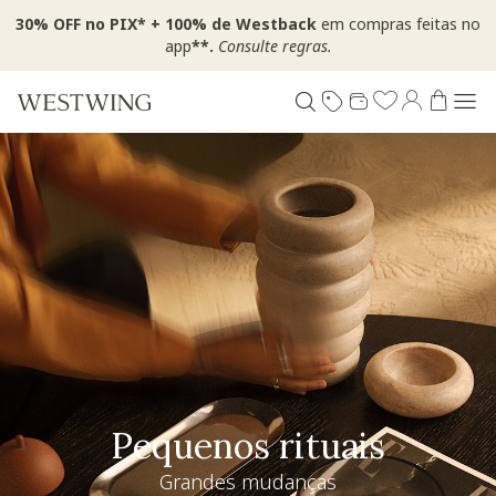
30% OFF no PIX* + 100% de Westback
em compras feitas no
app
**.
Consulte regras.
Pequenos rituais
Grandes mudanças