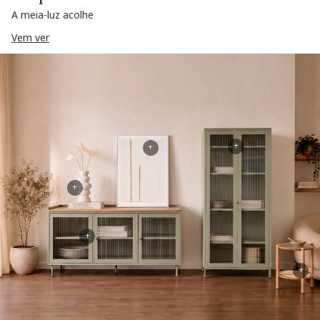
A meia-luz acolhe
Vem ver
+
+
+
+
+