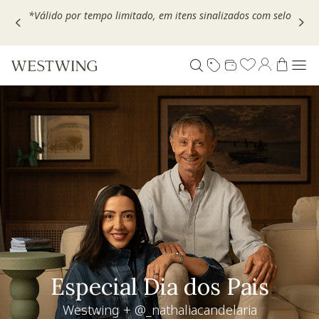
Escolha seu VOUCHER e ganhe até 30% OFF*: use
MOVEL30,
TEXTIL30 OU DECOR20
Living desejo
+30% OFF extra