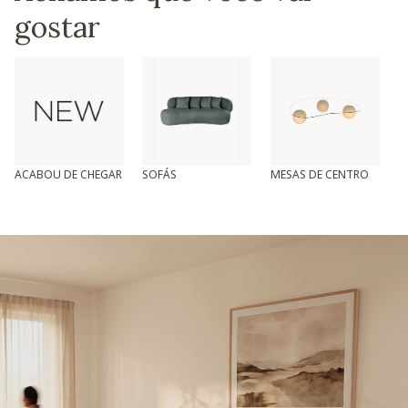
gostar
ACABOU DE CHEGAR
SOFÁS
MESAS DE CENTRO
T