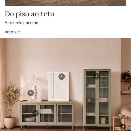
Do piso ao teto
A meia-luz acolhe
Vem ver
+
+
+
+
+