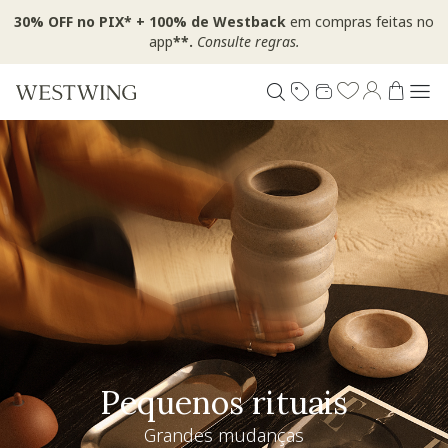
30% OFF no PIX* + 100% de Westback
em compras feitas no
app
**.
Consulte regras.
Pequenos rituais
Grandes mudanças