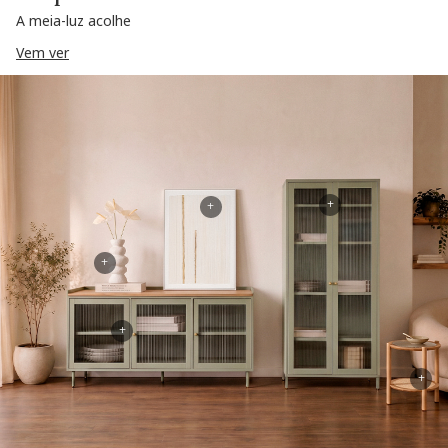
A meia-luz acolhe
Vem ver
+
+
+
+
+