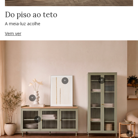
Do piso ao teto
A meia-luz acolhe
Vem ver
+
+
+
+
+