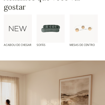
gostar
ACABOU DE CHEGAR
SOFÁS
MESAS DE CENTRO
T