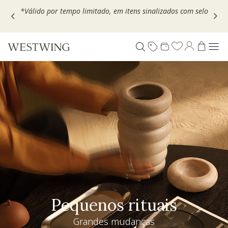
Escolha seu VOUCHER e ganhe até 30% OFF*: use
MOVEL30,
TEXTIL30 OU DECOR20
Pequenos rituais
Grandes mudanças