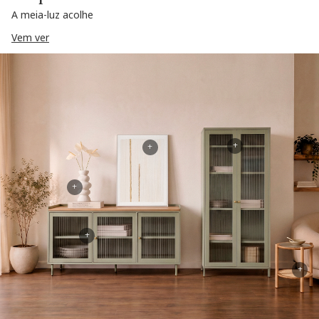
A meia-luz acolhe
Vem ver
+
+
+
+
+