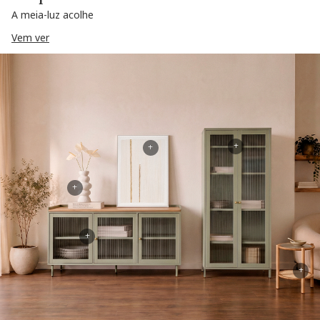
A meia-luz acolhe
Vem ver
+
+
+
+
+