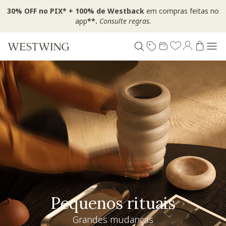
30% OFF no PIX* + 100% de Westback
em compras feitas no
app
**.
Consulte regras.
Pequenos rituais
Grandes mudanças