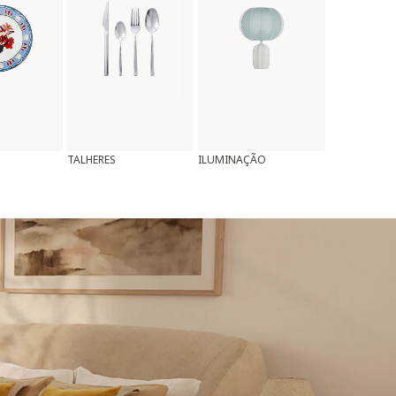
TALHERES
ILUMINAÇÃO
ALMOFADAS