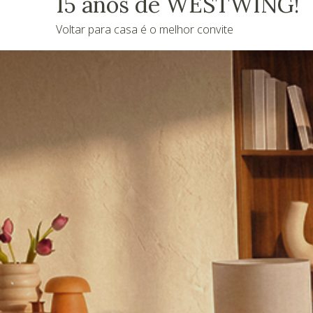
15 anos de WESTWING!
Voltar para casa é o melhor convite