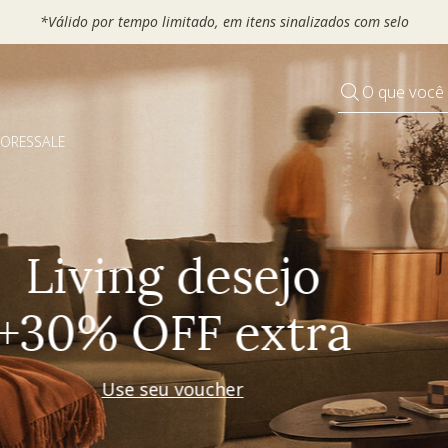
 seu VOUCHER e ganhe até 30% OFF*: use
MOVEL30, TEXTIL30 OU
O que você
DORES
SALE
Pequenos rituais
Grandes mudanças
Decorar