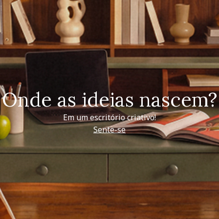
Onde as ideias nascem?
Em um escritório criativo!
Sente-se