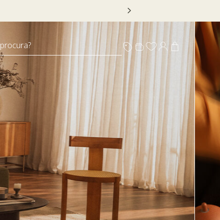
 DECOR20
 procura?