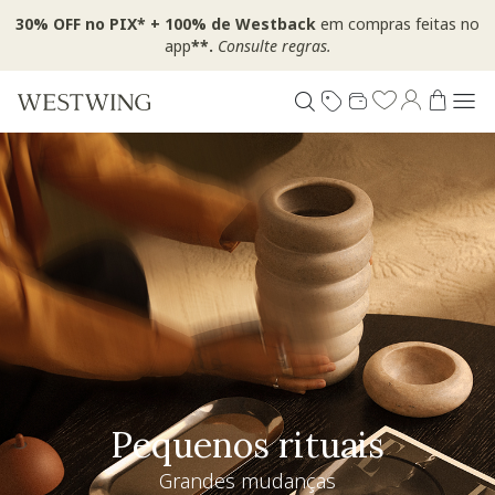
30% OFF no PIX* + 100% de Westback
em compras feitas no
app
**.
Consulte regras.
Especial Dia dos Pais
Westwing + @_nathaliacandelaria