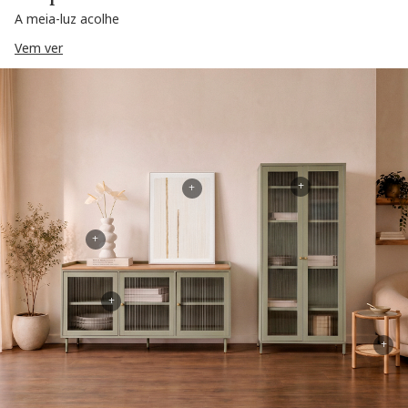
A meia-luz acolhe
Vem ver
+
+
+
+
+