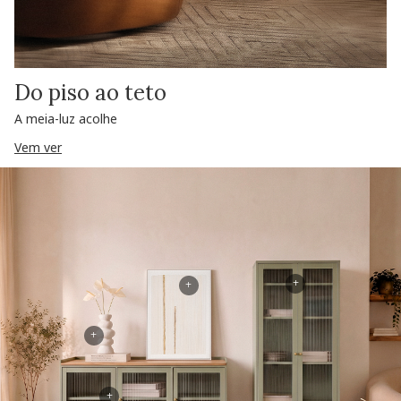
Do piso ao teto
A meia-luz acolhe
Vem ver
+
+
+
+