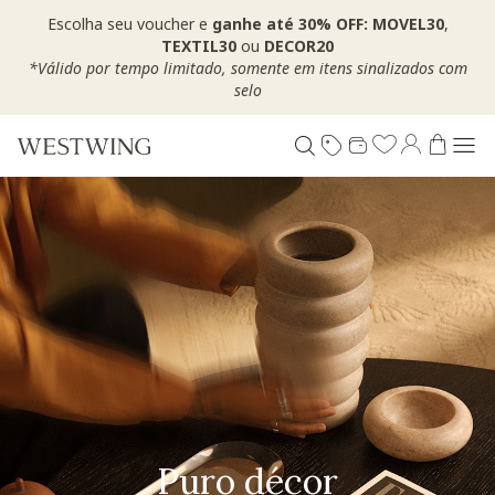
Escolha seu voucher e
ganhe até 30% OFF: MOVEL30
,
TEXTIL30
ou
DECOR20
*Válido por tempo limitado, somente em itens sinalizados com
selo
Puro décor