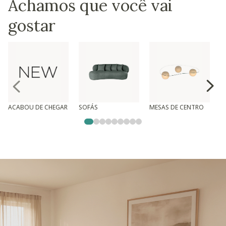
Achamos que você vai
gostar
ACABOU DE CHEGAR
SOFÁS
MESAS DE CENTRO
T