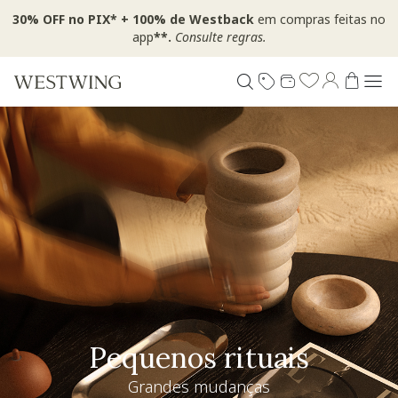
30% OFF no PIX* + 100% de Westback
em compras feitas no
app
**.
Consulte regras.
Pequenos rituais
Grandes mudanças