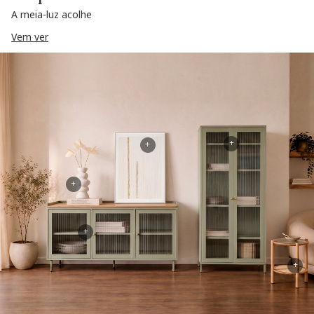
A meia-luz acolhe
Vem ver
+
+
+
+
+