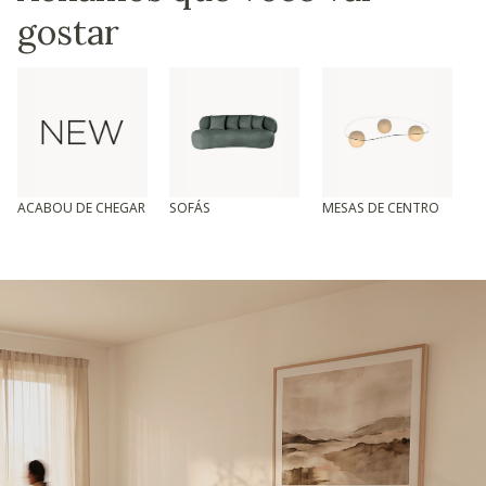
gostar
ACABOU DE CHEGAR
SOFÁS
MESAS DE CENTRO
T