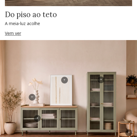
Do piso ao teto
A meia-luz acolhe
Vem ver
+
+
+
+
+