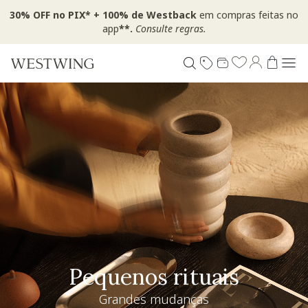
30% OFF no PIX* + 100% de Westback
em compras feitas no
app
**.
Consulte regras.
Pequenos rituais
Grandes mudanças