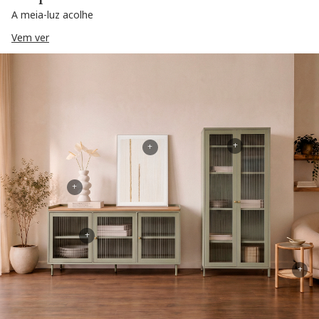
A meia-luz acolhe
Vem ver
+
+
+
+
+