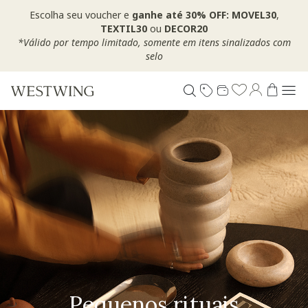
Escolha seu voucher e
ganhe até 30% OFF: MOVEL30
,
TEXTIL30
ou
DECOR20
*Válido por tempo limitado, somente em itens sinalizados com
selo
Pequenos rituais