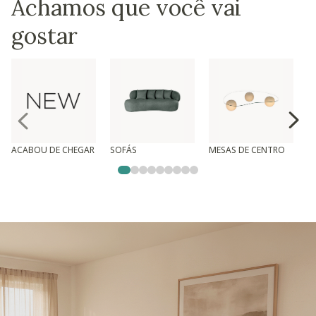
Achamos que você vai
gostar
ACABOU DE CHEGAR
SOFÁS
MESAS DE CENTRO
T