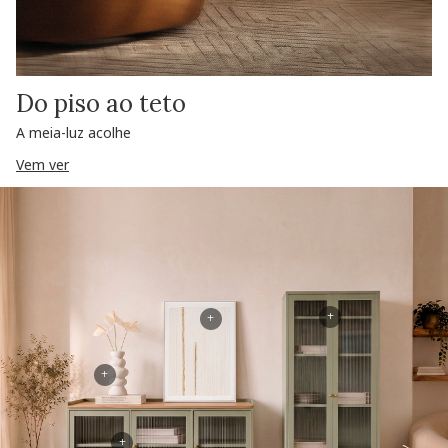
Do piso ao teto
A meia-luz acolhe
Vem ver
+
+
+
+