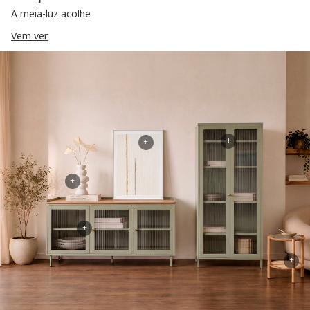
A meia-luz acolhe
Vem ver
+
+
+
+
+