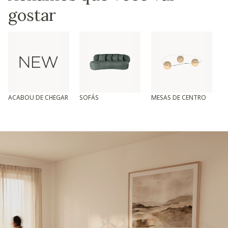
gostar
ACABOU DE CHEGAR
SOFÁS
MESAS DE CENTRO
T