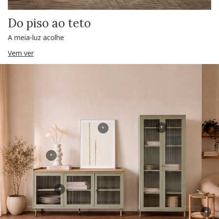
Do piso ao teto
A meia-luz acolhe
Vem ver
+
+
+
+
+