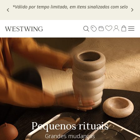
Escolha seu VOUCHER e ganhe até 30% OFF*: use
MOVEL30,
TEXTIL30 OU DECOR20
Pequenos rituais
Grandes mudanças