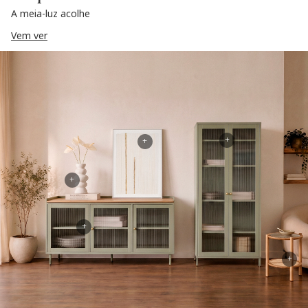
A meia-luz acolhe
Vem ver
+
+
+
+
+