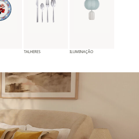
TALHERES
ILUMINAÇÃO
ALMOFADAS