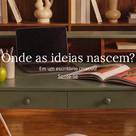
Onde as ideias nascem?
Em um escritório criativo!
Sente-se