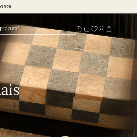
OR20.
 procura?