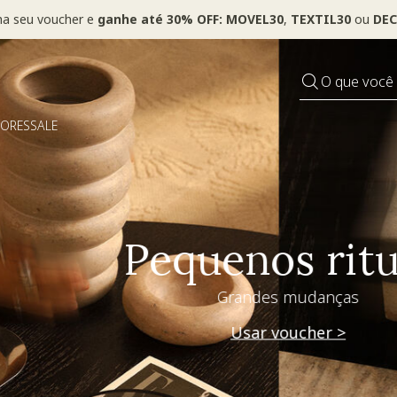
ha seu voucher e
ganhe até 30% OFF: MOVEL30
,
TEXTIL30
ou
DEC
O que você
DORES
SALE
Pequenos rituais
Grandes mudanças
Usar voucher >