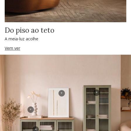
Do piso ao teto
A meia-luz acolhe
Vem ver
+
+
+
+