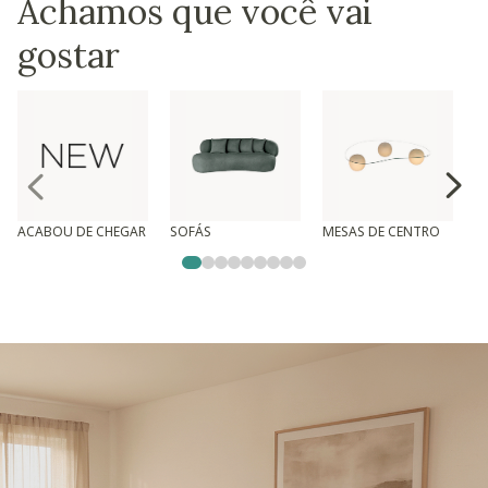
Achamos que você vai
gostar
ACABOU DE CHEGAR
SOFÁS
MESAS DE CENTRO
T