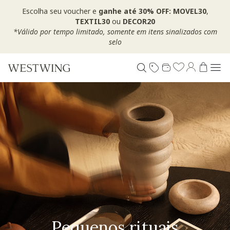
Escolha seu voucher e
ganhe até 30% OFF: MOVEL30
,
TEXTIL30
ou
DECOR20
*Válido por tempo limitado, somente em itens sinalizados com
selo
Pequenos rituais