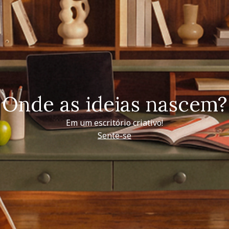
Onde as ideias nascem?
Em um escritório criativo!
Sente-se