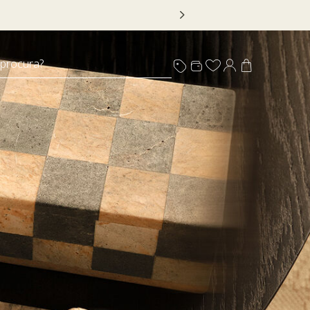
os com selo
 procura?