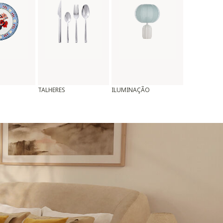
TALHERES
ILUMINAÇÃO
ALMOFADAS