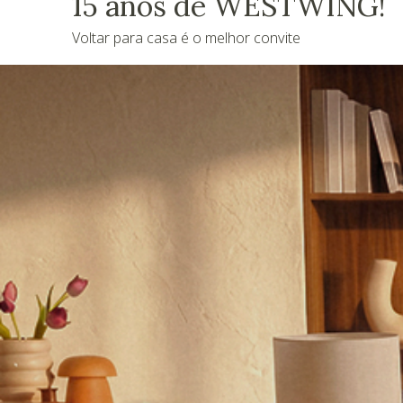
15 anos de WESTWING!
Voltar para casa é o melhor convite