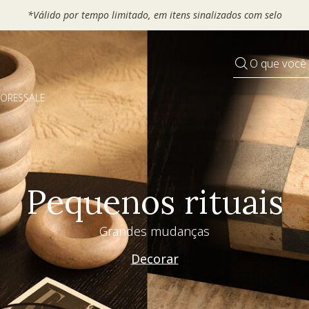
*Válido por tempo limitado, em itens sinalizad
O que você
DORES
SALE
Pequenos rituais
Grandes mudanças
Decorar