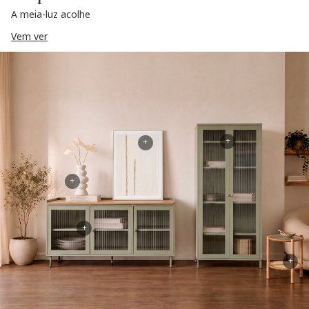
A meia-luz acolhe
Vem ver
+
+
+
+
+