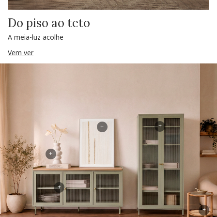
Do piso ao teto
A meia-luz acolhe
Vem ver
+
+
+
+
+