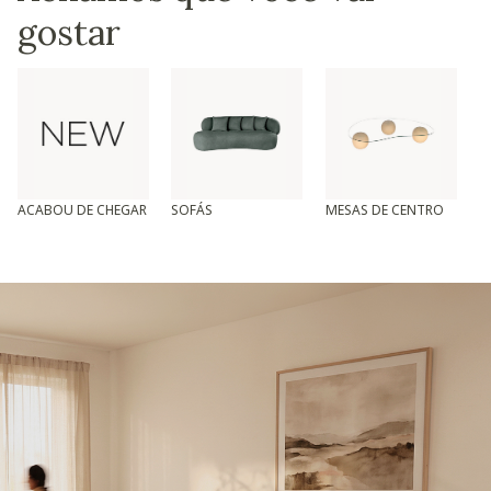
gostar
ACABOU DE CHEGAR
SOFÁS
MESAS DE CENTRO
T