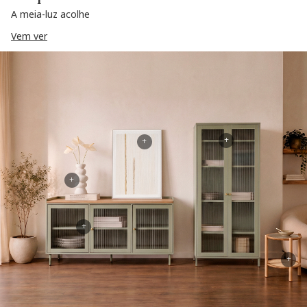
A meia-luz acolhe
Vem ver
+
+
+
+
+