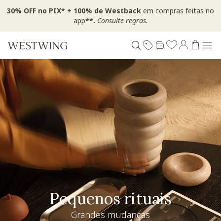
30% OFF no PIX* + 100% de Westback
em compras feitas no
app
**.
Consulte regras.
Pequenos rituais
Grandes mudanças