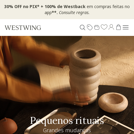
30% OFF no PIX* + 100% de Westback
em compras feitas no
app
**.
Consulte regras.
Pequenos rituais
Grandes mudanças