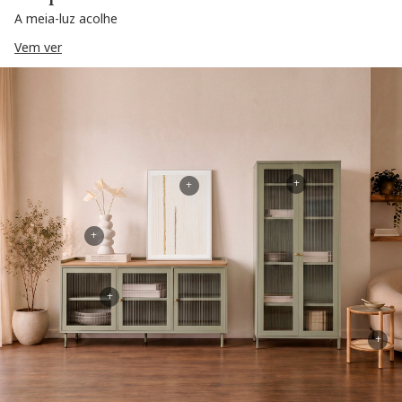
A meia-luz acolhe
Vem ver
+
+
+
+
+