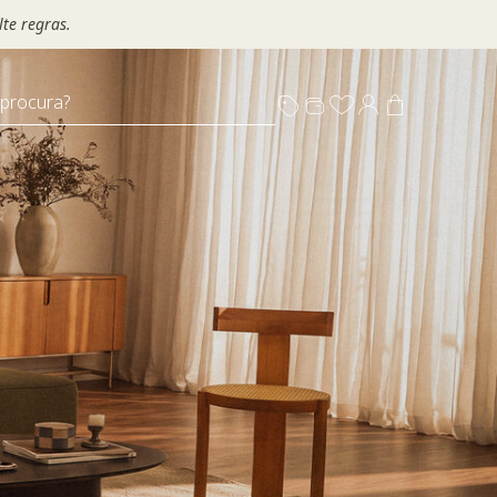
te regras.
 procura?