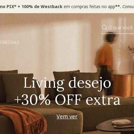
 no PIX* + 100% de Westback
em compras feitas no app
**.
Consul
O que você
DORES
SALE
Pequenos rituais
Grandes mudanças
Decorar