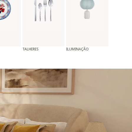
TALHERES
ILUMINAÇÃO
ALMOFADAS