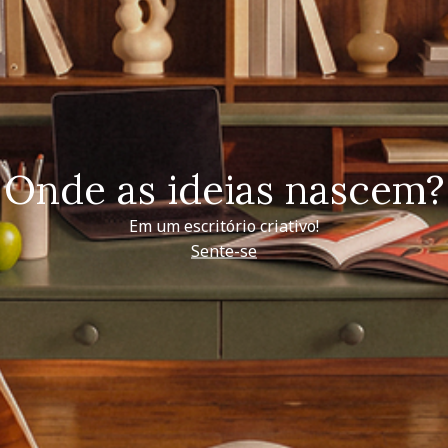
Onde as ideias nascem?
Em um escritório criativo!
Sente-se