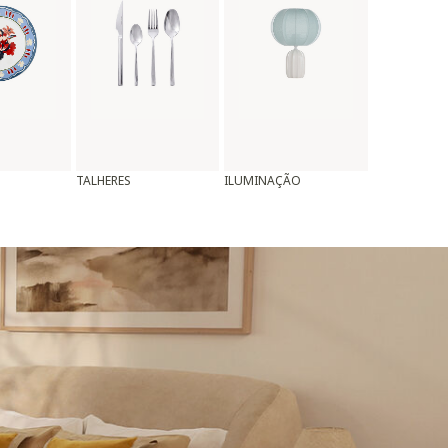
TALHERES
ILUMINAÇÃO
ALMOFADAS