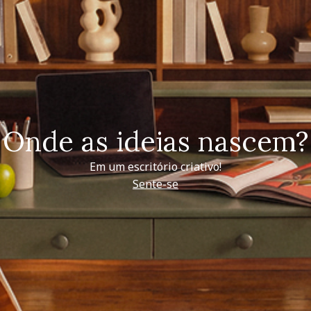
Onde as ideias nascem?
Em um escritório criativo!
Sente-se