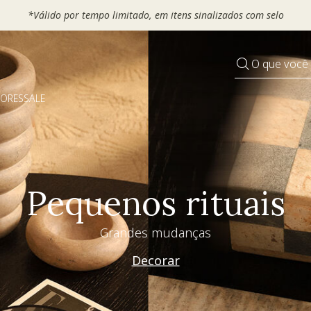
OUCHER e ganhe até 30% OFF*: use
MOVEL30, TEXTIL30 OU DECO
O que você
DORES
SALE
Pequenos rituais
Grandes mudanças
Decorar