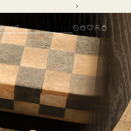
R20
 procura?