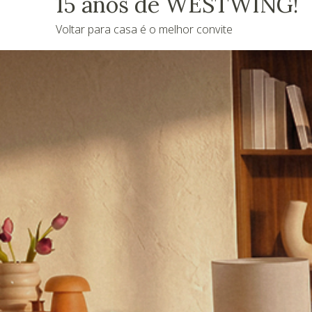
15 anos de WESTWING!
Voltar para casa é o melhor convite