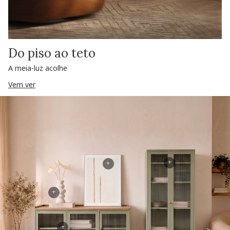
Do piso ao teto
A meia-luz acolhe
Vem ver
+
+
+
+