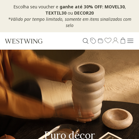
Escolha seu voucher e
ganhe até 30% OFF: MOVEL30
,
TEXTIL30
ou
DECOR20
*Válido por tempo limitado, somente em itens sinalizados com
selo
Puro décor