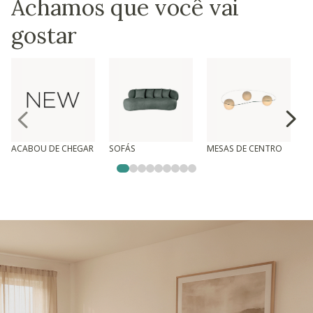
Achamos que você vai
gostar
ACABOU DE CHEGAR
SOFÁS
MESAS DE CENTRO
T