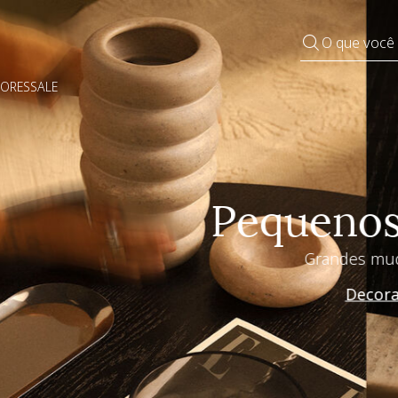
O que você
DORES
SALE
Pequenos rituais
Grandes mudanças
Decorar