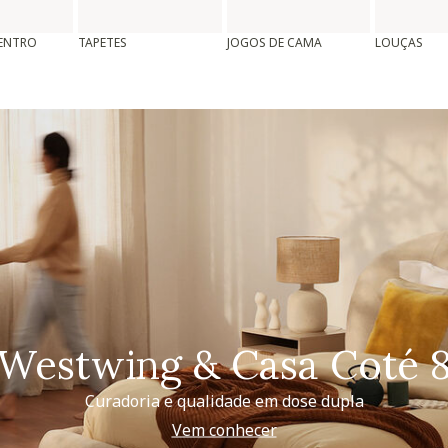
CENTRO
TAPETES
JOGOS DE CAMA
LOUÇAS
Westwing & Casa Coté 
Curadoria e qualidade em dose dupla
Vem conhecer