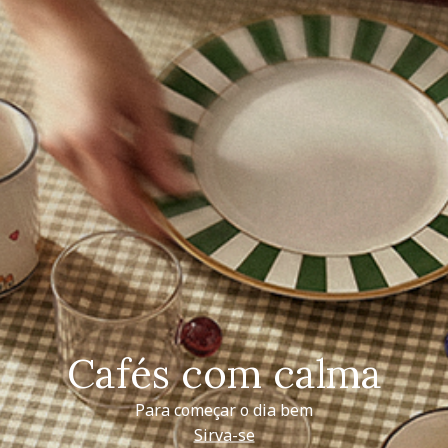
Cafés com calma
Para começar o dia bem
Sirva-se