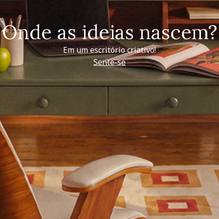
Onde as ideias nascem?
Em um escritório criativo!
Sente-se