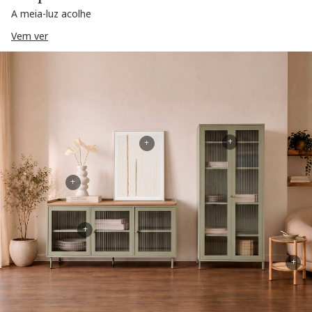
A meia-luz acolhe
Vem ver
+
+
+
+
+