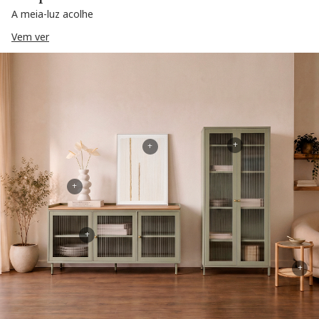
A meia-luz acolhe
Vem ver
+
+
+
+
+