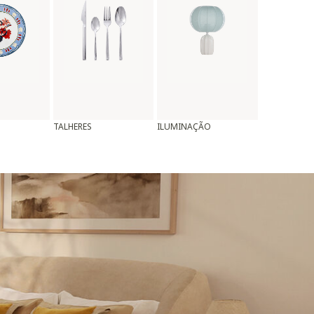
TALHERES
ILUMINAÇÃO
ALMOFADAS