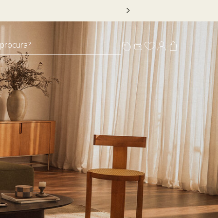
 DECOR20
 procura?