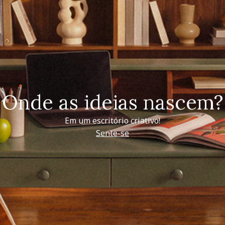
Onde as ideias nascem?
Em um escritório criativo!
Sente-se