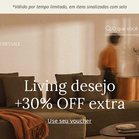
 seu VOUCHER e ganhe até 30% OFF*: use
MOVEL30, TEXTIL30 OU
O que você
DORES
SALE
Pequenos rituais
Grandes mudanças
Decorar