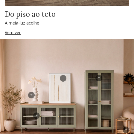
Do piso ao teto
A meia-luz acolhe
Vem ver
+
+
+
+
+