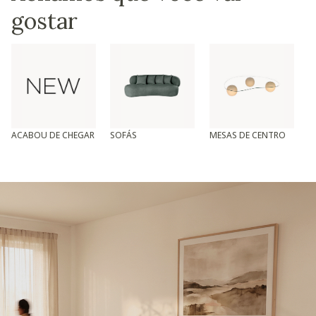
gostar
ACABOU DE CHEGAR
SOFÁS
MESAS DE CENTRO
T