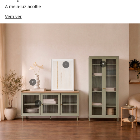
A meia-luz acolhe
Vem ver
+
+
+
+
+