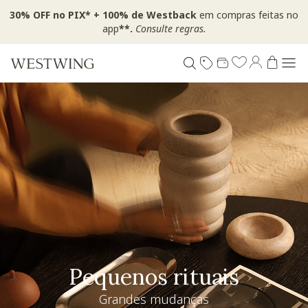
30% OFF no PIX* + 100% de Westback
em compras feitas no
app
**.
Consulte regras.
Pequenos rituais
Grandes mudanças