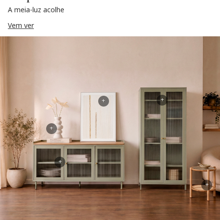
A meia-luz acolhe
Vem ver
+
+
+
+
+