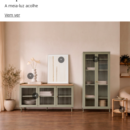
A meia-luz acolhe
Vem ver
+
+
+
+
+