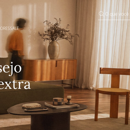
O que você
DORES
SALE
Pequenos rituais
Grandes mudanças
Decorar