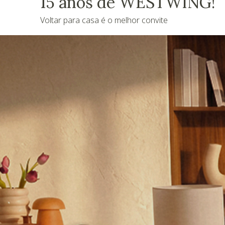
15 anos de WESTWING!
Voltar para casa é o melhor convite