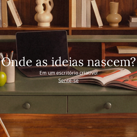
Onde as ideias nascem?
Em um escritório criativo!
Sente-se