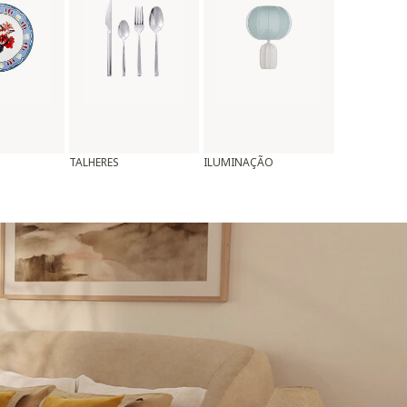
TALHERES
ILUMINAÇÃO
ALMOFADAS