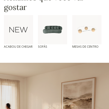
gostar
ACABOU DE CHEGAR
SOFÁS
MESAS DE CENTRO
T