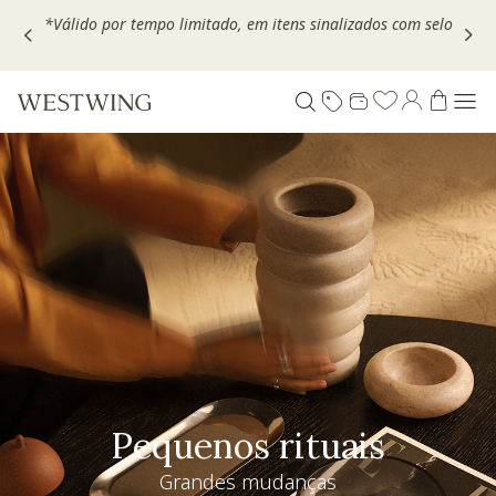
Escolha seu VOUCHER e ganhe até 30% OFF*: use
MOVEL30,
TEXTIL30 OU DECOR20
Pequenos rituais
Grandes mudanças