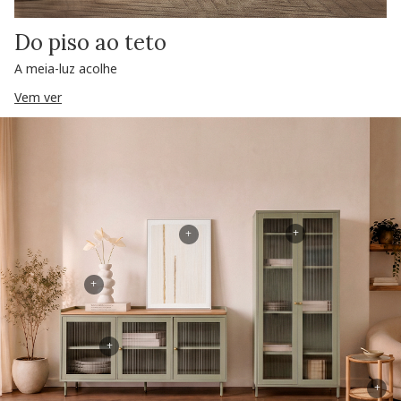
Do piso ao teto
A meia-luz acolhe
Vem ver
+
+
+
+
+