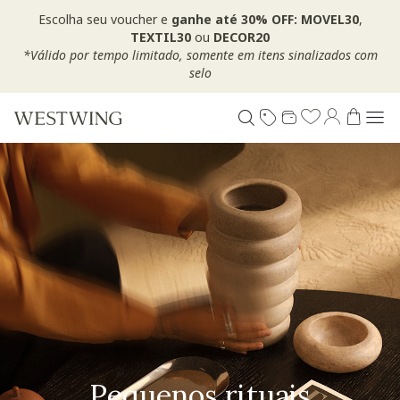
Escolha seu voucher e
ganhe até 30% OFF: MOVEL30
,
TEXTIL30
ou
DECOR20
*Válido por tempo limitado, somente em itens sinalizados com
selo
Pequenos rituais