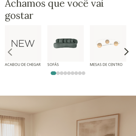
Achamos que você vai
gostar
ACABOU DE CHEGAR
SOFÁS
MESAS DE CENTRO
T