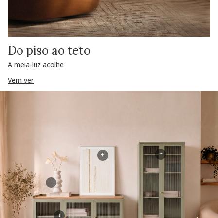
Do piso ao teto
A meia-luz acolhe
Vem ver
+
+
+
+