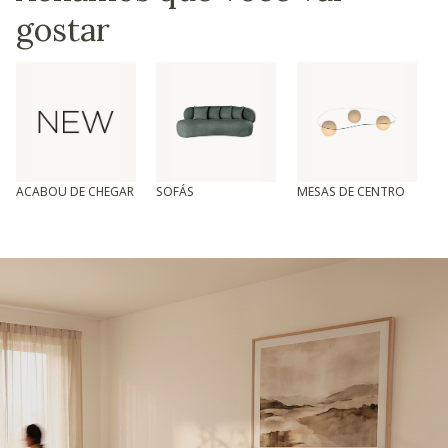
gostar
ACABOU DE CHEGAR
SOFÁS
MESAS DE CENTRO
T