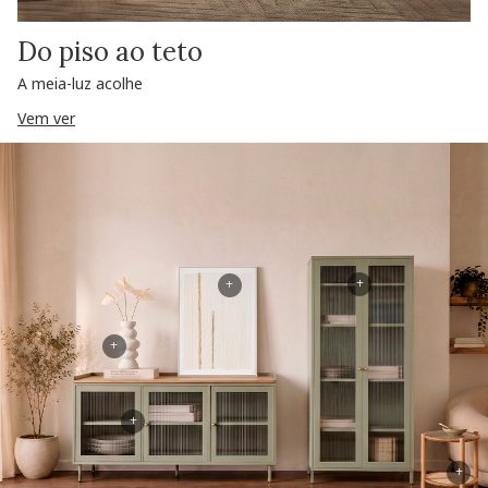
Do piso ao teto
A meia-luz acolhe
Vem ver
+
+
+
+
+