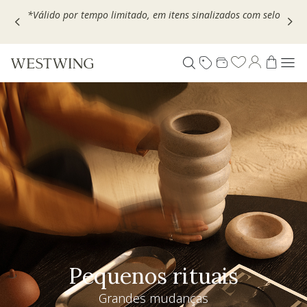
Escolha seu VOUCHER e ganhe até 30% OFF*: use
MOVEL30,
TEXTIL30 OU DECOR20
Pequenos rituais
Grandes mudanças