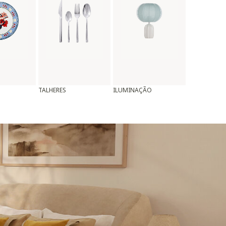
TALHERES
ILUMINAÇÃO
ALMOFADAS