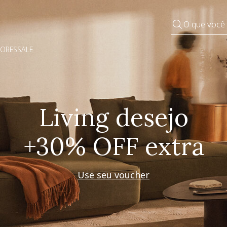
O que você
DORES
SALE
Pequenos rituais
Grandes mudanças
Decorar