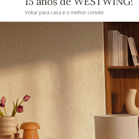
15 anos de WESTWING!
Voltar para casa é o melhor convite