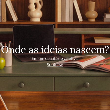
Onde as ideias nascem?
Em um escritório criativo!
Sente-se